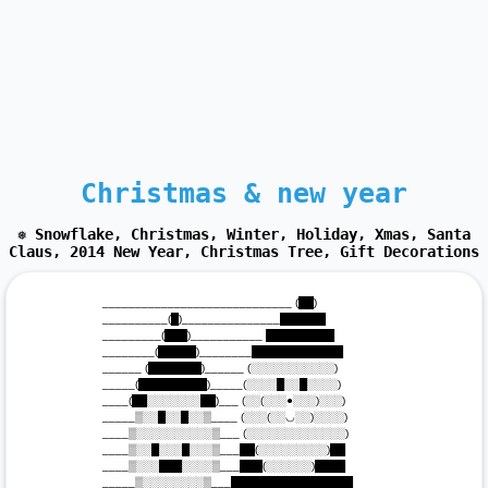
Christmas & new year
❅ Snowflake, Christmas, Winter, Holiday, Xmas, Santa
Claus, 2014 New Year, Christmas Tree, Gift Decorations
 _____________________________ (██)

 __________(█)_______________██████

 _________(███)___________ █████████

 ________(█████)________████████████

 ______ (███████)______ (░░░░░░░░░░░)

 _____(█████████)_____(░░░░█░░█░░░░)

 ____(██░░░░░░░██)___ (░░(░░░●░░░)░░░)

 _____▒░░█░░█░░▒____ (░░░(░░◡░░)░░░░)

 ____▒░░░░░░░░░░▒___ (░░░░░░░░░░░░░)

 ____▒░░█░░░█░░░▒___██(░░░░░░░░░)██

 ____▒░░░███░░░░▒___███(░░░░░░)████

 _____▒░░░░░░░░▒___████████████████
