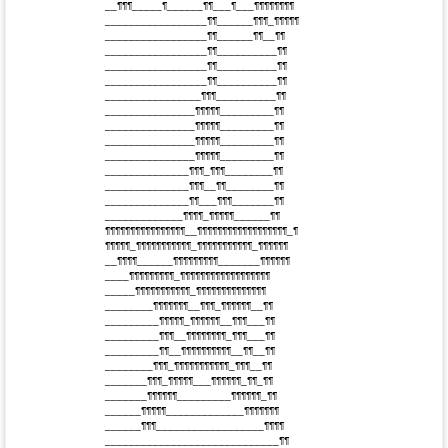
 __¶¶¶_____¶______¶¶___¶___¶¶¶¶¶¶¶¶

 _________________¶¶______¶¶¶_¶¶¶¶¶

 _________________¶¶______¶¶__¶¶

 _________________¶¶__________¶¶

 _________________¶¶__________¶¶

 _________________¶¶__________¶¶

 ________________¶¶¶__________¶¶

 _______________¶¶¶¶¶_________¶¶

 _______________¶¶¶¶¶_________¶¶

 _______________¶¶¶¶¶_________¶¶

 _______________¶¶¶¶¶_________¶¶

 ______________¶¶¶_¶¶¶________¶¶

 ______________¶¶¶__¶¶________¶¶

 ______________¶¶___¶¶¶_______¶¶

 _____________¶¶¶¶_¶¶¶¶¶______¶¶

 ¶¶¶¶¶¶¶¶¶¶¶¶¶¶¶¶__¶¶¶¶¶¶¶¶¶¶¶¶¶¶¶¶¶¶_¶

 ¶¶¶¶¶_¶¶¶¶¶¶¶¶¶¶¶_¶¶¶¶¶¶¶¶¶¶¶_¶¶¶¶¶¶

 __¶¶¶¶______¶¶¶¶¶¶¶¶¶_______¶¶¶¶¶¶

 ____¶¶¶¶¶¶¶¶¶_¶¶¶¶¶¶¶¶¶¶¶¶¶¶¶¶¶¶

 _____¶¶¶¶¶¶¶¶¶¶¶_¶¶¶¶¶¶¶¶¶¶¶¶¶¶

 ________¶¶¶¶¶¶¶__¶¶¶_¶¶¶¶¶¶__¶¶

 _________¶¶¶¶¶_¶¶¶¶¶¶__¶¶¶___¶¶

 _________¶¶¶__¶¶¶¶¶¶¶¶_¶¶¶___¶¶

 _________¶¶__¶¶¶¶¶¶¶¶¶¶__¶¶__¶¶

 ________¶¶¶_¶¶¶¶¶¶¶¶¶¶¶_¶¶¶__¶¶

 _______¶¶¶_¶¶¶¶¶___¶¶¶¶¶¶_¶¶_¶¶

 _______¶¶¶¶¶¶_________¶¶¶¶¶¶_¶¶

 ______¶¶¶¶¶_____________¶¶¶¶¶¶¶

 ______¶¶¶__________________¶¶¶¶

 _____________________________¶¶
