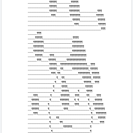
 ____________¶¶¶¶¶________¶¶¶¶¶

 ____________¶¶¶¶¶_______¶¶¶¶¶¶¶

 ____________¶¶¶¶¶_______¶¶¶¶¶¶¶__________¶¶¶

 _____________¶¶¶________¶¶¶¶¶¶¶_________¶¶¶¶¶

 _________________________¶¶¶¶¶__________¶¶¶¶¶

 __________________________¶¶¶___________¶¶¶¶¶

 _________________________________________¶¶¶

 _____¶¶¶

 ____¶¶¶¶¶_________________¶¶¶¶

 ___¶¶¶¶¶¶¶________________¶¶¶¶¶¶¶

 ___¶¶¶¶¶¶¶________________¶¶¶¶¶¶¶¶

 ___¶¶¶¶¶¶¶________________¶¶¶¶¶¶¶¶¶

 ____¶¶¶¶¶____¶¶¶_________¶¶¶¶¶¶¶¶¶¶¶

 _____¶¶¶____¶¶¶¶¶______¶¶¶¶¶¶¶¶¶¶¶¶¶

 ____________¶¶¶¶¶__¶¶¶¶¶¶¶¶¶¶¶¶¶¶¶¶¶¶__¶¶¶

 ____________¶¶¶¶¶__¶¶_____¶¶¶¶¶¶¶¶¶¶¶_¶¶¶¶¶

 _____________¶¶¶_¶¶__________¶¶¶¶¶¶¶¶_¶¶¶¶¶

 ________________¶__¶¶__________¶¶¶¶¶¶_¶¶¶¶¶

 _______________¶___¶¶¶__________¶¶¶¶¶__¶¶¶

 ______________¶____¶¶¶¶__________¶¶¶¶¶

 ______________¶____¶¶¶¶¶_____¶____¶¶¶¶

 ___¶¶¶_______¶_____¶¶¶¶¶¶___¶¶¶____¶¶____¶¶¶

 __¶¶¶¶¶______¶_____¶¶¶¶¶¶___¶_¶_____¶___¶¶¶¶¶

 __¶¶¶¶¶_____¶_______¶¶¶¶¶___¶¶¶_____¶__¶¶¶¶¶¶¶

 __¶¶¶¶¶_____¶________¶¶¶____________¶__¶¶¶¶¶¶¶

 ___¶¶¶______¶_______________________¶__¶¶¶¶¶¶¶

 ____________¶___¶¶__________________¶___¶¶¶¶¶

 ____________¶_____¶¶________________¶____¶¶¶

 ____________¶_______¶¶¶¶¶¶__________¶

 _____________¶_____________________¶
