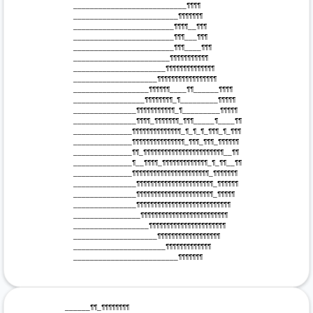
 ___________________________¶¶¶¶

 _________________________¶¶¶¶¶¶¶

 ________________________¶¶¶¶__¶¶¶

 ________________________¶¶¶___¶¶¶

 ________________________¶¶¶____¶¶¶

 _______________________¶¶¶¶¶¶¶¶¶¶¶

 ______________________¶¶¶¶¶¶¶¶¶¶¶¶¶¶

 ____________________¶¶¶¶¶¶¶¶¶¶¶¶¶¶¶¶¶

 __________________¶¶¶¶¶¶____¶¶______¶¶¶¶

 _________________¶¶¶¶¶¶¶¶_¶_________¶¶¶¶¶

 _______________¶¶¶¶¶¶¶¶¶¶¶_¶_________¶¶¶¶¶

 _______________¶¶¶¶_¶¶¶¶¶¶¶_¶¶¶_____¶____¶¶

 ______________¶¶¶¶¶¶¶¶¶¶¶¶¶¶_¶_¶_¶_¶¶¶_¶_¶¶¶

 ______________¶¶¶¶¶¶¶¶¶¶¶¶¶¶¶_¶¶¶_¶¶¶_¶¶¶¶¶¶

 ______________¶¶_¶¶¶¶¶¶¶¶¶¶¶¶¶¶¶¶¶¶¶¶¶¶¶__¶¶

 ______________¶__¶¶¶¶_¶¶¶¶¶¶¶¶¶¶¶¶¶_¶_¶¶__¶¶

 ______________¶¶¶¶¶¶¶¶¶¶¶¶¶¶¶¶¶¶¶¶¶¶_¶¶¶¶¶¶¶

 _______________¶¶¶¶¶¶¶¶¶¶¶¶¶¶¶¶¶¶¶¶¶¶_¶¶¶¶¶¶

 _______________¶¶¶¶¶¶¶¶¶¶¶¶¶¶¶¶¶¶¶¶¶¶_¶¶¶¶¶

 _______________¶¶¶¶¶¶¶¶¶¶¶¶¶¶¶¶¶¶¶¶¶¶¶¶¶¶¶

 ________________¶¶¶¶¶¶¶¶¶¶¶¶¶¶¶¶¶¶¶¶¶¶¶¶¶

 __________________¶¶¶¶¶¶¶¶¶¶¶¶¶¶¶¶¶¶¶¶¶¶

 ____________________¶¶¶¶¶¶¶¶¶¶¶¶¶¶¶¶¶¶

 ______________________¶¶¶¶¶¶¶¶¶¶¶¶¶

 _________________________¶¶¶¶¶¶¶

 ______¶¶_¶¶¶¶¶¶¶¶
