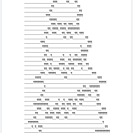
 ________________¶¶¶_____¶¶___¶¶ 

 _______________¶¶_____________¶¶ 

 ______________¶¶_______________¶¶ 

 ____________¶¶¶_______________¶¶¶¶ 

 ______________¶¶¶¶¶___________¶¶ 

 _______________¶¶¶_¶¶¶_¶¶_¶¶¶__¶¶ 

 _____________¶¶_¶¶¶¶_¶¶¶¶_¶¶¶¶¶¶¶¶ 

 ___________¶¶¶__¶¶¶___¶¶_¶¶¶__¶¶_¶¶¶ 

 ____________¶_________¶¶__¶¶_______¶¶ 

 _________¶¶¶________________________¶¶¶ 

 __________¶¶¶¶__________________¶___¶¶¶ 

 ____________¶¶__________________¶¶¶¶¶ 

 ___________¶¶__¶______¶___¶__¶¶__¶¶¶¶ 

 __________¶¶_¶¶¶¶____¶¶¶__¶¶_¶¶¶¶¶¶_¶¶ 

 ___________¶¶¶_¶____¶¶¶¶__¶¶¶¶__¶¶¶__¶¶ 

 ___________¶¶_¶¶_¶¶¶¶__¶_¶¶_¶¶____¶___¶¶¶ 

 _________¶¶¶__¶¶¶¶¶___¶¶¶¶__¶___________¶¶¶ 

 ______¶¶¶¶_____________¶¶_________________¶¶¶ 

 _____¶¶¶¶¶¶¶_______________________________¶¶¶¶¶ 

 ___________¶_____________________¶¶__¶¶¶¶¶¶¶ 

 __________¶¶__________________¶¶_¶¶¶¶¶¶__¶¶ 

 _________¶¶___________________¶¶¶¶¶__¶¶___¶¶ 

 _______¶¶¶__¶¶¶_____¶__¶__¶¶¶_¶¶_¶¶¶_______¶¶ 

 _____¶¶¶¶¶¶¶¶¶¶____¶¶__¶¶_¶¶¶_¶¶__¶¶________¶¶¶ 

 _______¶¶¶___¶¶__¶¶¶¶_¶¶¶_¶__¶¶¶______________¶¶¶ 

 ______¶¶____¶¶_¶¶¶_¶¶¶__¶¶¶__¶¶_____________¶¶¶¶¶¶

 _____¶¶_____¶¶¶¶¶__¶¶___¶¶__________________¶¶ 

 __¶¶¶¶¶¶¶____________________________________¶ 

 ____¶_¶_¶¶¶___________________________________¶¶ 

 ________¶¶______________________________¶¶¶¶¶¶¶¶¶¶
