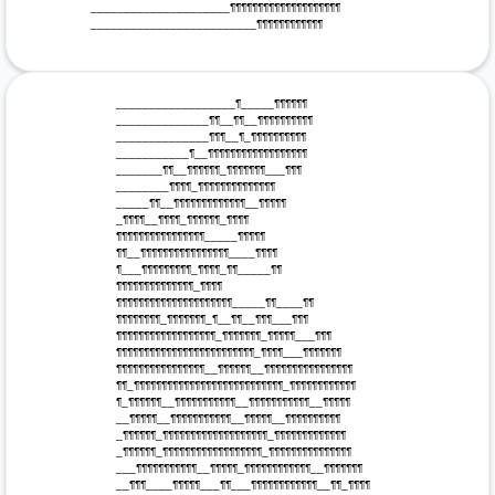
 _____________________¶¶¶¶¶¶¶¶¶¶¶¶¶¶¶¶¶¶¶¶

 _________________________¶¶¶¶¶¶¶¶¶¶¶¶

 __________________¶_____¶¶¶¶¶¶

 ______________¶¶__¶¶__¶¶¶¶¶¶¶¶¶¶

 ______________¶¶¶__¶_¶¶¶¶¶¶¶¶¶¶

 ___________¶__¶¶¶¶¶¶¶¶¶¶¶¶¶¶¶¶¶¶

 _______¶¶__¶¶¶¶¶¶_¶¶¶¶¶¶¶___¶¶¶

 ________¶¶¶¶_¶¶¶¶¶¶¶¶¶¶¶¶¶¶

 _____¶¶__¶¶¶¶¶¶¶¶¶¶¶¶¶__¶¶¶¶¶

 _¶¶¶¶__¶¶¶¶_¶¶¶¶¶¶_¶¶¶¶

 ¶¶¶¶¶¶¶¶¶¶¶¶¶¶¶¶_____¶¶¶¶¶

 ¶¶__¶¶¶¶¶¶¶¶¶¶¶¶¶¶¶¶____¶¶¶¶

 ¶___¶¶¶¶¶¶¶¶¶_¶¶¶¶_¶¶_____¶¶

 ¶¶¶¶¶¶¶¶¶¶¶¶¶¶_¶¶¶¶

 ¶¶¶¶¶¶¶¶¶¶¶¶¶¶¶¶¶¶¶¶¶_____¶¶____¶¶

 ¶¶¶¶¶¶¶¶_¶¶¶¶¶¶¶_¶__¶¶__¶¶¶___¶¶¶

 ¶¶¶¶¶¶¶¶¶¶¶¶¶¶¶¶¶¶_¶¶¶¶¶¶¶_¶¶¶¶¶___¶¶¶

 ¶¶¶¶¶¶¶¶¶¶¶¶¶¶¶¶¶¶¶¶¶¶¶¶¶_¶¶¶¶___¶¶¶¶¶¶¶

 ¶¶¶¶¶¶¶¶¶¶¶¶¶¶¶¶__¶¶¶¶¶¶__¶¶¶¶¶¶¶¶¶¶¶¶¶¶¶¶

 ¶¶_¶¶¶¶¶¶¶¶¶¶¶¶¶¶¶¶¶¶¶¶¶¶¶¶¶¶¶_¶¶¶¶¶¶¶¶¶¶¶¶

 ¶_¶¶¶¶¶¶__¶¶¶¶¶¶¶¶¶¶¶__¶¶¶¶¶¶¶¶¶¶¶__¶¶¶¶¶

 __¶¶¶¶¶__¶¶¶¶¶¶¶¶¶¶¶__¶¶¶¶¶__¶¶¶¶¶¶¶¶¶¶

 _¶¶¶¶¶¶_¶¶¶¶¶¶¶¶¶¶¶¶¶¶¶¶¶¶¶_¶¶¶¶¶¶¶¶¶¶¶¶¶

 _¶¶¶¶¶¶_¶¶¶¶¶¶¶¶¶¶¶¶¶¶¶¶¶¶_¶¶¶¶¶¶¶¶¶¶¶¶¶¶¶

 ___¶¶¶¶¶¶¶¶¶¶¶__¶¶¶¶¶_¶¶¶¶¶¶¶¶¶¶¶¶__¶¶¶¶¶¶¶

 __¶¶¶____¶¶¶¶¶___¶¶___¶¶¶¶¶¶¶¶¶¶¶¶__¶¶_¶¶¶¶
