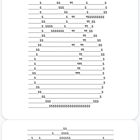
 ______$________$$_____¶¶_______$_________$

 ______$_________$$$___________$__________$

 ______$____________$$__________$________$$

 _______$____________$__¶¶______¶$$$$$$$$$

 _______$$___________$__________¶¶_$$

 _______$_$$$$______$__________¶¶__$

 _______$____$$$$$$$____¶¶_____¶¶_$$

 _______$$____________________¶¶____$$

 ______$$_____________________¶¶______$$

 _____$$________________¶¶___¶¶________$$

 ____$$______________________¶¶_________$

 ____$______________________¶¶__________$$

 ___$_______________________¶¶___________$

 ___$______________________¶¶¶___________$

 ___$______________________¶¶____________$

 __$$_____________________¶¶¶____________$

 ___$____________________________________$

 ___$____________________________________$

 ____$$_________________________________$

 _____$$________________________________$

 _______$$_____________________________$

 _________$$$ ______________________$$$

 ___________$$$$$$$$$$$$$$$$$$$$$$

 ___________________§§_________________________

 _____________§____§§§§________________________

 __§___§__________§§§§§§_________________§_____
