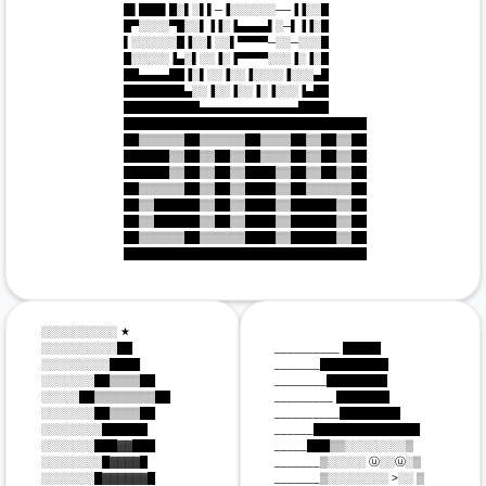
 █▌███▌█░▌░▌▌─▐░░░░░░──▐▐░░█

 █▀░░░░▀█░░▌▐▐░▐▄▄▄▄▌░─▌▐▐░█

 ▌░░░░░░█▐░░▌░░▌▀▀▀▀─░░─░░░█

 █░░░░░▐▄░▌░░▐░▐▀▀▀▀░░░▐░▐░█

 ██▄▄▄▄██▐░▌░░▐░░▐░░░░▐░░░▄█

 ████████▄░░▐░░▐░░▐░▐░░░▐▄██

 ██████████▄▄▄▄▄▄▄▄▄▄▄▄▄████

 ████████████████████████████████

 ██▒▒▒▒▒▒██▒▒▒▒▒▒██▒▒▒▒██▒▒██▒▒██

 ██████▒▒██▒▒██▒▒██▒▒▒▒██▒▒██▒▒██

 ██████▒▒██▒▒██▒▒████▒▒██▒▒██▒▒██

 ██▒▒▒▒▒▒██▒▒██▒▒████▒▒██▒▒▒▒▒▒██

 ██▒▒██████▒▒██▒▒████▒▒██████▒▒██

 ██▒▒██████▒▒██▒▒████▒▒██████▒▒██

 ██▒▒▒▒▒▒██▒▒▒▒▒▒████▒▒██████▒▒██

 ████████████████████████████████

 ░░░░░░░░░░ ★

 ░░░░░░░░░░██

 __________ █████ 

 ░░░░░░░░░████

 _______█████████ 

 ░░░░░░░██▒▒▒▒██

 ________████████ 

 ░░░░░██▒▒▒▒▒▒▒▒██

 _________ ███████ 

 ░░░░░░░██▒▒▒▒██

 __________████████ 

 ░░░░░░░░██████

 ______██████████████ 

 ░░░░░░░███▓▓███

 _____███▒▒░░░░░░░░▒ 

 ░░░░░░░░█▓▓▓▓█

 _______▒░░░░░ ⓤ░░ⓤ░▒ 

 ░░░░░░░█▓▓▓▓▓▓█

 _______▒░░░░░░░░ >░░ ▒ 
