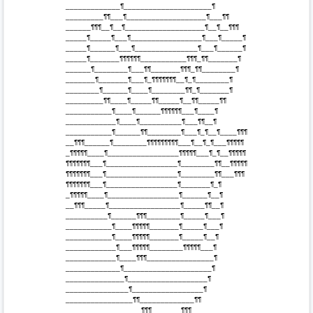
 _____________¶_____________________¶

 _________¶¶___¶___________________¶___¶¶

 ______¶¶¶__¶__¶___________________¶__¶__¶¶¶

 _____¶_____¶___¶_________________¶___¶_____¶

 _____¶______¶___¶_______________¶___¶______¶

 _____¶_______¶¶¶¶¶¶___________¶¶¶_¶¶_______¶

 ______¶________¶___¶¶_______¶¶¶_¶¶________¶

 _______¶_______¶___¶_¶¶¶¶¶¶¶__¶_¶________¶

 ________¶______¶____¶________¶¶_¶_______¶

 _________¶¶____¶_____¶¶_____¶__¶¶_____¶¶

 ___________¶____¶______¶¶¶¶¶¶___¶____¶

 ____________¶____¶__________¶___¶¶__¶

 ___________¶______¶¶________¶___¶_¶__¶____¶¶¶

 __¶¶¶______¶________¶¶¶¶¶¶¶¶¶___¶__¶_¶___¶¶¶¶¶

 _¶¶¶¶¶____¶_________________¶¶¶¶¶___¶_¶__¶¶¶¶¶

 ¶¶¶¶¶¶¶___¶_________________¶________¶¶__¶¶¶¶¶

 ¶¶¶¶¶¶¶___¶_________________¶________¶¶___¶¶¶

 ¶¶¶¶¶¶¶___¶_________________¶_______¶_¶

 _¶¶¶¶¶____¶_________________¶______¶__¶

 __¶¶¶_____¶_________________¶_____¶¶__¶

 __________¶______¶¶¶________¶_____¶___¶

 ___________¶____¶¶¶¶¶_______¶_____¶___¶

 ___________¶____¶¶¶¶¶_______¶_____¶__¶

 ____________¶___¶¶¶¶¶________¶¶¶¶¶___¶

 ____________¶____¶¶¶________________¶

 _____________¶_____________________¶

 ______________¶___________________¶

 _______________¶_________________¶

 ________________¶¶_____________¶¶

 __________________¶¶¶_______¶¶¶
