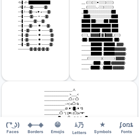
 -\\-▌-//--██████████

 __ (░░(░░●░░░)░░░)

 --\\▌//----(▓)-----------(▓)

 __ (░░░░◡░░)░░░░)

 ---\▌/----(▓)---◒►◒-----(▓)

 _██(░░░░░░░░░░)██

 ----▌------(▓)---- = ----(▓)

 _███(░░░░░░░░░)███

 ----▌----------(▓)----(▓)

 ████ ██(░░░)██ ████

 ----▌-----(▓)----- ✺ -----(▓)

 ████ █████████ ███

 ----▌--(▓)-------- ✺ --------(▓)

 ████ ████░████ ███

 ----▌-(▓)--------- ✺ ---------(▓)

 (░░)_ ▓▓▓▓▌▓▐▓▓▓_(░░)

 ----▌-(▓)--------- ✺ ---------(▓)

 (██) ███████████ (██)

 ----▌--(▓)-------- ✺ --------(▓)

 _____█████░█████_▓▓▓\

 ------------(▓)(▓)(▓)(▓)(▓)

 _____█████-,█████▓▓▓▓▓)

 _____█████-,█████▓▓▓▓▓)

 ___(░░░░░░)(░░░░░) ▓▓▓▓)

 ______(███)_(███)▓▓▓▓▓▓)

 ____ (████)_(████)▓▓▓▓▓)

 _______________./\.

 _____________ >___<

 _____________Ѽ./ Ѽ

 ___________;->( ɕѼ Ҩ .

 ___________@.♥ '(█) ♥ *$

 ________Ѽ "( ()♥t (Ѽ)o*♥*

 _______(█),-♥.-Ѽ _Q@,0 ɕ(█)

 ____________>o*oѼ @.<

( ͡° ͜ʖ)
◈—◈
😁
★
ʄօռȶ
ﾑ乃
 _________o`Ѽ Q Ѽ Q Ѽ~@'

Faces
Borders
Emojis
Symbols
Fonts
 ______♥.'Ѽ ♥ *Ѽ ɕҨ ‘♥ @-.)'*

Letters
 ____Ѽ o (█) @ *Ѽ ɕҨ ‘♥ *(█)’Ѽ
