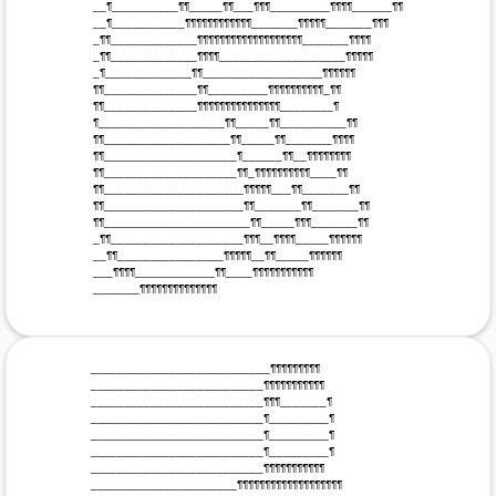
 __¶__________¶¶_____¶¶___¶¶¶_________¶¶¶¶______¶¶ 

 __¶___________¶¶¶¶¶¶¶¶¶¶¶¶_______¶¶¶¶¶_______¶¶¶ 

 _¶¶_____________¶¶¶¶¶¶¶¶¶¶¶¶¶¶¶¶¶¶¶_______¶¶¶¶ 

 _¶¶_____________¶¶¶¶___________________¶¶¶¶¶ 

 _¶_____________¶¶__________________¶¶¶¶¶¶ 

 ¶¶______________¶¶_________¶¶¶¶¶¶¶¶¶¶_¶¶ 

 ¶¶______________¶¶¶¶¶¶¶¶¶¶¶¶¶¶¶________¶ 

 ¶___________________¶¶_____¶¶__________¶¶ 

 ¶¶___________________¶¶_____¶¶_______¶¶¶¶ 

 ¶¶____________________¶______¶¶__¶¶¶¶¶¶¶¶ 

 ¶¶____________________¶¶_¶¶¶¶¶¶¶¶¶¶____¶¶ 

 ¶¶_____________________¶¶¶¶¶___¶¶_______¶¶ 

 ¶¶_____________________¶¶_______¶¶_______¶¶ 

 ¶¶______________________¶¶_____¶¶¶_______¶¶ 

 _¶¶____________________¶¶¶__¶¶¶¶_____¶¶¶¶¶¶ 

 __¶¶________________¶¶¶¶¶__¶¶_____¶¶¶¶¶¶ 

 ___¶¶¶¶____________¶¶____¶¶¶¶¶¶¶¶¶¶¶ 

 _______¶¶¶¶¶¶¶¶¶¶¶¶¶¶ 

 ___________________________¶¶¶¶¶¶¶¶¶

 __________________________¶¶¶¶¶¶¶¶¶¶¶

 __________________________¶¶¶_______¶

 __________________________¶_________¶

 __________________________¶_________¶

 __________________________¶_________¶

 __________________________¶¶¶¶¶¶¶¶¶¶¶

 ______________________¶¶¶¶¶¶¶¶¶¶¶¶¶¶¶¶¶¶¶
