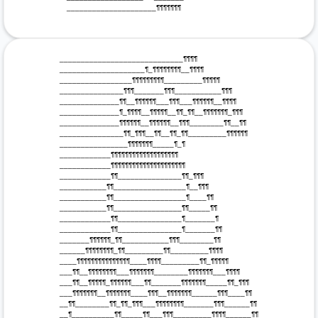
 _____________________¶¶¶¶¶¶¶ 

 _____________________________¶¶¶¶ 

 ____________________¶_¶¶¶¶¶¶¶¶__¶¶¶¶ 

 _________________¶¶¶¶¶¶¶¶¶_________¶¶¶¶¶ 

 _______________¶¶¶_______¶¶¶___________¶¶¶ 

 ______________¶¶__¶¶¶¶¶¶___¶¶¶___¶¶¶¶¶¶__¶¶¶¶ 

 ______________¶_¶¶¶¶__¶¶¶¶¶__¶¶_¶¶__¶¶¶¶¶¶¶_¶¶¶ 

 ______________¶¶¶¶¶¶__¶¶¶¶¶¶__¶¶¶________¶¶__¶¶ 

 _______________¶¶_¶¶¶__¶¶__¶¶_¶¶_________¶¶¶¶¶¶ 

 ________________¶¶¶¶¶¶¶_____¶_¶ 

 ____________¶¶¶¶¶¶¶¶¶¶¶¶¶¶¶¶¶¶¶ 

 ____________¶¶¶¶¶¶¶¶¶¶¶¶¶¶¶¶¶¶¶¶¶ 

 ____________¶¶_______________¶¶_¶¶¶ 

 ___________¶¶_________________¶__¶¶¶ 

 ___________¶¶_________________¶____¶¶ 

 ___________¶¶________________¶¶_____¶¶ 

 ____________¶¶_______________¶_______¶ 

 ____________¶¶_______________¶_______¶¶ 

 _______¶¶¶¶¶¶_¶¶___________¶¶¶________¶¶ 

 ______¶¶¶¶¶¶¶¶_¶¶_________¶¶_________¶¶¶¶ 

 ____¶¶¶¶¶¶¶¶¶¶¶¶¶¶¶____¶¶¶¶_________¶¶_¶¶¶¶¶ 

 ___¶¶__¶¶¶¶¶¶¶¶___¶¶¶¶¶¶¶________¶¶¶¶¶¶¶___¶¶¶¶ 

 ___¶¶__¶¶¶¶¶_¶¶¶¶¶¶___¶¶_______¶¶¶¶¶¶¶_____¶¶_¶¶¶ 

 ___¶¶¶¶¶¶¶__¶¶¶¶¶¶¶____¶¶¶__¶¶¶¶¶¶¶______¶¶¶____¶¶

 __¶¶________¶¶_¶¶_¶¶¶___¶¶¶¶¶¶¶¶_______¶¶¶______¶¶

 __¶__________¶¶_____¶¶___¶¶¶_________¶¶¶¶______¶¶ 
