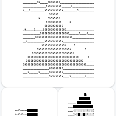
 _________§§_____§§§§§§§§______________________

 _______________§§§§§§§§§§______§______________

 §___§_________§§§§§§§§§§§§_________§__________

 _________________§§§§§§_______________________

 __________§_____§§§§§§§§______________________

 _______________§§§§§§§§§§_____§_______________

 ______________§§§§§§§§§§§§____________________

 _§_____§_____§§§§§§§§§§§§§§§__________________

 ___________§§§§§§§§§§§§§§§§§§§______§____§____

 ________§§§§§§§§§§§§§§§§§§§§§§§§______________

 __§___________§§§§§§§§§§§§____________________

 ____________§§§§§§§§§§§§§§§§_____§____________

 _________§§§§§§§§§§§§§§§§§§§§§§_________§_____

 ______§§§§§§§§§§§§§§§§§§§§§§§§§§§_____________

 ___§§§§§§§§§§§§§§§§§§§§§§§§§§§§§§§§§______§___

 __§§§§§§§§§§§§§§§§§§§§§§§§§§§§§§§§§§§§§_______

 §§§§§§§§§§§§§§§§§§§§§§§§§§§§§§§§§§§§§§§§§_____

 _________________§§§§§§§§§____________________

 ___§______§______§§§§§§§§§____________________

 _________________§§§§§§§§§____§_________§_____

 __________(█)

 _______██████

 _____ ████████

 ___███████████

 ----//---------██████

 ___ (░░░░░░░)░░░)

 \\--\/--//-----██████

 ___(░(░█░░█░)░░░)
