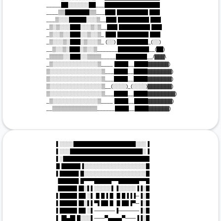
 _____██░░░░░░██___████████████████

 ____▒▒███████▒▒___███ █████████ ███

 ___▒░░░█████░░░▒__███ █████████ ███

 _▒░▒░░░███░░░▒░▒__███ █████████ ███

 _▒░░▒░░███░░▒░░▒_ ███ █████████ ███

 _▒░░░▒░███░▒░░░▒_ (░░) █████████_(░░)

 __▒░░▒░███░▒░░▒_______█████████__(██)

 _▒▒▒▒░░███░░▒▒▒▒_____█████████__/▓▓▓\

 _▒░░░░░░░░░░░░░▒____ ████__████▓▓▓▓▓▓)

 ▒░░░░░░░░░░░░░░░▒___████__████▓▓▓▓▓▓▓)

 ▒░░░░░░░░░░░░░░░▒___████__████▓▓▓▓▓▓▓)

 ▒░░░░░░░░░░░░░░░▒__(░░░░)_(░░░░)▓▓▓▓▓▓▓)

 ▒░░░░░░░░░░░░░░░▒___████__████▓▓▓▓▓▓▓▓)

 _▒░░░░░░░░░░░░░▒____ ████__████▓▓▓▓▓▓▓)

 __▒▒▒▒▒▒▒▒▒▒▒▒▒______████__████▓▓▓▓▓▓)

 ▌░░░░██████████████████░░░▐

 ▌░░░█████████████████████░▐

 ▌░█████████████████████████

 █▐█████▐░░░░░░░░░░░░░░░░░░█

 ▌█████▌█░░░░░░░░░░░░░░░░░░█

 ▐█████▌█▀▀▀█████▀▀██████▀▀█

 ▐█████▐█░▌▌░░░░░▌▐░░░░░▐▐░█

 ▌█████▐█▌░▌▐▌█▐▐▌▐▌█▐▐▐─▐░█

 ▌█████▐█░▌▌▀▌██▐▌▐▌██▐▀─▐░█

 ▌█████▐█▌░▌──────▐──────▐░█

 ▌▐█▄█▌█░░░▌───▀▄▄▄▄▀───▐▐░█
